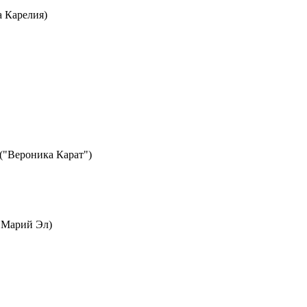
а Карелия)
("Вероника Карат")
а Марий Эл)