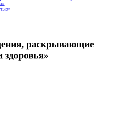
ю»
стью»
дения, раскрывающие
 здоровья»