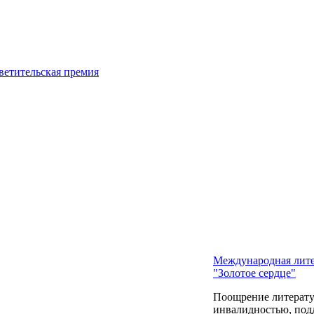
Международная лите
"Золотое сердце"
Поощрение литератур
инвалидностью, подд