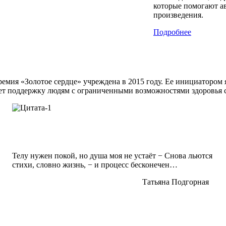
которые помогают ав
произведения.
Подробнее
емия «Золотое сердце» учреждена в 2015 году. Ее инициатором
ет поддержку людям с ограниченными возможностями здоровья с
Телу нужен покой, но душа моя не устаёт − Снова льются
стихи, словно жизнь, − и процесс бесконечен…
Татьяна Подгорная
Журнал культурно-т
Фомальгаута"
Публикация произве
любовь к жизни, ее 