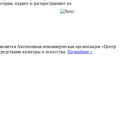
торам, издают и распространяют их
 является Автономная некоммерческая организация «Центр
редствами культуры и искусства.
Подробнее »
ворческой интеллигенции "Луч
дений, где авторы демонстрируют
глубокое понимание, тягу к