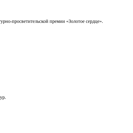
прекрасному.
В любом положении надо жить как можно полнее,
насколько это возможно. Ведь жить все же лучше, чем не
Подробнее
жить, правда?
рно-просветительской премии «Золотое сердце».
Елена Рожкова
А вспомнятся потом майские зеленые аллеи. Прорастут
взволнованным стихом... Ни о чем сегодня не жалею!
Ирина Позднякова
ур.